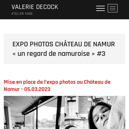
Skip
VALERIE DECOCK
M
to
e
ATELIER VADE
content
n
u
B
u
EXPO PHOTOS CHÂTEAU DE NAMUR
t
« un regard de namuroise » #3
t
o
n
Mise en place de l’expo photos au Château de
Namur – 05.03.2023