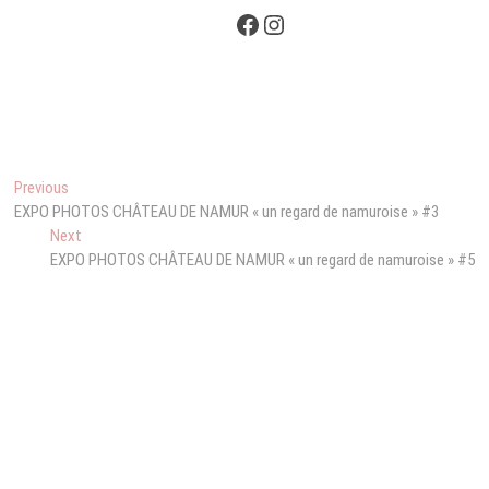
Facebook
Instagram
Navigation
Previous
Previous
post:
EXPO PHOTOS CHÂTEAU DE NAMUR « un regard de namuroise » #3
de
Next
Next
l’article
post:
EXPO PHOTOS CHÂTEAU DE NAMUR « un regard de namuroise » #5