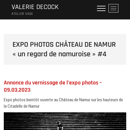
Skip
VALERIE DECOCK
M
to
e
ATELIER VADE
content
n
u
B
u
EXPO PHOTOS CHÂTEAU DE NAMUR
t
« un regard de namuroise » #4
t
o
n
Annonce du vernissage de l’expo photos –
09.03.2023
Expo photos bientôt ouverte au Château de Namur sur les hauteurs de
la Citadelle de Namur